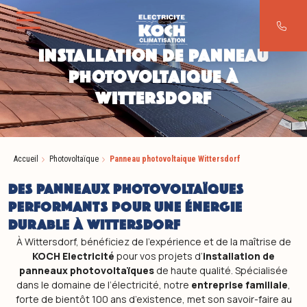
Aller au contenu
INSTALLATION DE PANNEAU
PHOTOVOLTAIQUE À
WITTERSDORF
Accueil
Photovoltaïque
Panneau photovoltaique Wittersdorf
DES PANNEAUX PHOTOVOLTAÏQUES
PERFORMANTS POUR UNE ÉNERGIE
DURABLE À WITTERSDORF
À Wittersdorf, bénéficiez de l’expérience et de la maîtrise de
KOCH Electricité
pour vos projets d’
installation de
panneaux photovoltaïques
de haute qualité. Spécialisée
dans le domaine de l’électricité, notre
entreprise familiale
,
forte de bientôt 100 ans d’existence, met son savoir-faire au