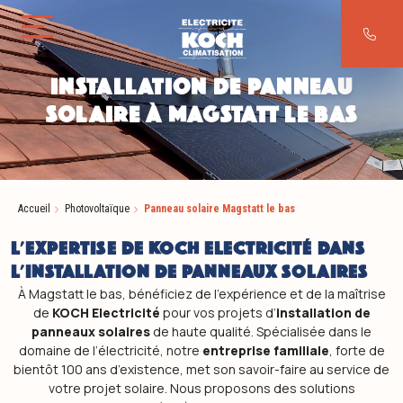
Aller au contenu
INSTALLATION DE PANNEAU
SOLAIRE À MAGSTATT LE BAS
Accueil
Photovoltaïque
Panneau solaire Magstatt le bas
L'EXPERTISE DE KOCH ELECTRICITÉ DANS
L'INSTALLATION DE PANNEAUX SOLAIRES
À Magstatt le bas, bénéficiez de l’expérience et de la maîtrise
de
KOCH Electricité
pour vos projets d’
installation de
panneaux solaires
de haute qualité. Spécialisée dans le
domaine de l’électricité, notre
entreprise familiale
, forte de
bientôt 100 ans d’existence, met son savoir-faire au service de
votre projet solaire. Nous proposons des solutions