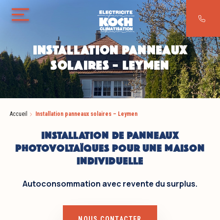
Aller au contenu
Aller au contenu
INSTALLATION PANNEAUX
SOLAIRES – LEYMEN
Accueil
Installation panneaux solaires – Leymen
INSTALLATION DE PANNEAUX
PHOTOVOLTAÏQUES POUR UNE MAISON
INDIVIDUELLE
Autoconsommation avec revente du surplus.
NOUS CONTACTER